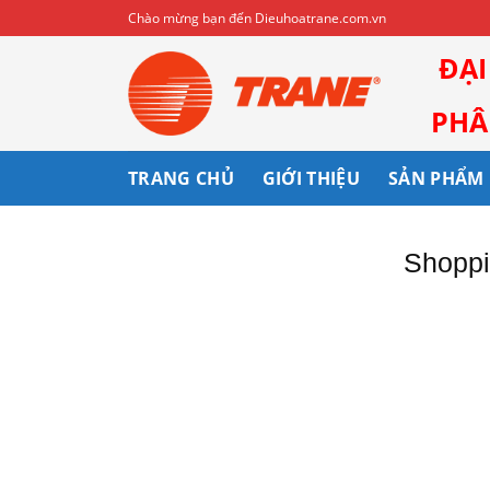
Skip
Chào mừng bạn đến Dieuhoatrane.com.vn
to
ĐẠ
content
PHÂN
TRANG CHỦ
GIỚI THIỆU
SẢN PHẨM
Shoppi