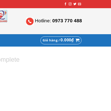
Hotline:
0973 770 488
0.000
₫
Giỏ hàng /
omplete