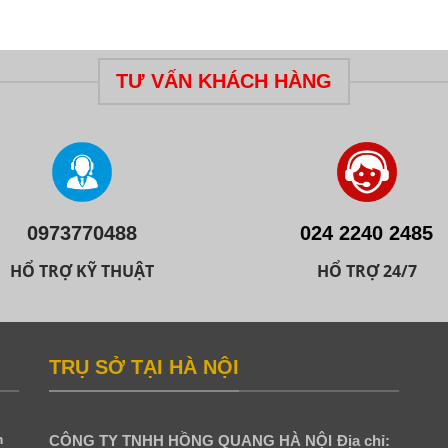
TƯ VẤN KHÁCH HÀNG
0973770488
024 2240 2485
HỔ TRỢ KỸ THUẬT
HỔ TRỢ 24/7
TRỤ SỞ TẠI HÀ NỘI
h
CÔNG TY TNHH HỒNG QUANG HÀ NỘI
Địa chỉ: