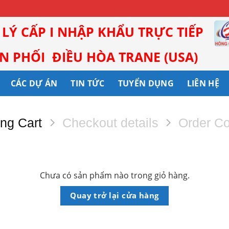
I LÝ CẤP I NHẬP KHẨU TRỰC TIẾP
 PHỐI ĐIỀU HÒA TRANE (USA)
CÁC DỰ ÁN
TIN TỨC
TUYỂN DỤNG
LIÊN HỆ
ng Cart
Checkout details
Order C
Chưa có sản phẩm nào trong giỏ hàng.
Quay trở lại cửa hàng