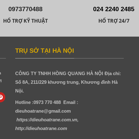
0973770488
024 2240 2485
HỔ TRỢ KỸ THUẬT
HỔ TRỢ 24/7
TRỤ SỞ TẠI HÀ NỘI
h
CÔNG TY TNHH HỒNG QUANG HÀ NỘI
Địa chỉ:
1
Số 8A, 211/229 khương trung, Khương đình Hà
Nội.
Hotline :0973 770 488
Email :
dieuhoatrane@gmail.com
https://dieuhoatrane.com.vn,
http://dieuhoatrane.com