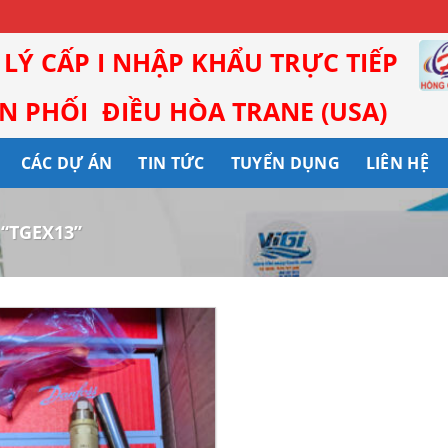
I LÝ CẤP I NHẬP KHẨU TRỰC TIẾP
 PHỐI ĐIỀU HÒA TRANE (USA)
CÁC DỰ ÁN
TIN TỨC
TUYỂN DỤNG
LIÊN HỆ
 “TGEX13”