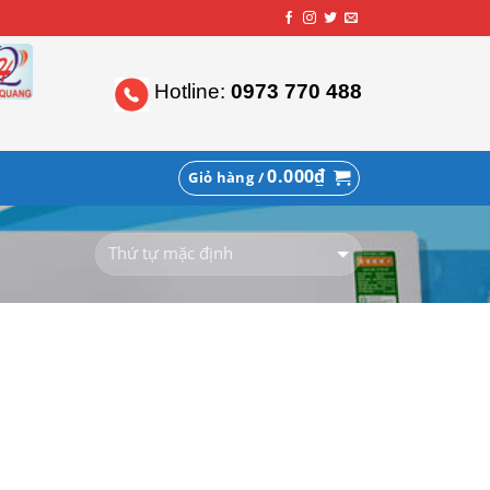
Hotline:
0973 770 488
0.000
₫
Giỏ hàng /