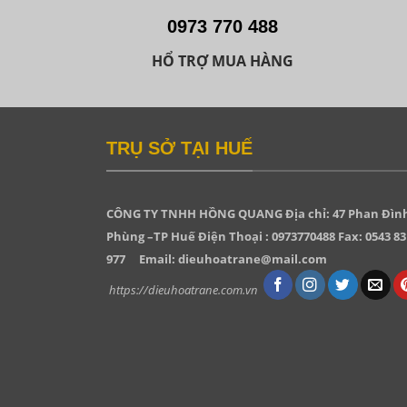
0973 770 488
HỔ TRỢ MUA HÀNG
TRỤ SỞ TẠI HUẾ
CÔNG TY TNHH HỒNG QUANG
Địa chỉ: 47 Phan Đìn
Phùng –TP Huế Điện Thoại : 0973770488 Fax: 0543 83
977
Email: dieuhoatrane@mail.com
https://dieuhoatrane.com.vn