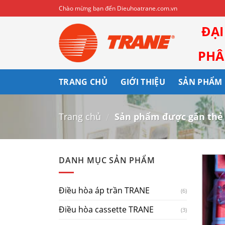
Skip
Chào mừng bạn đến Dieuhoatrane.com.vn
to
ĐẠ
content
PHÂN
TRANG CHỦ
GIỚI THIỆU
SẢN PHẨM
Trang chủ
Sản phẩm được gắn thẻ
/
DANH MỤC SẢN PHẨM
Điều hòa áp trần TRANE
(6)
Điều hòa cassette TRANE
(3)