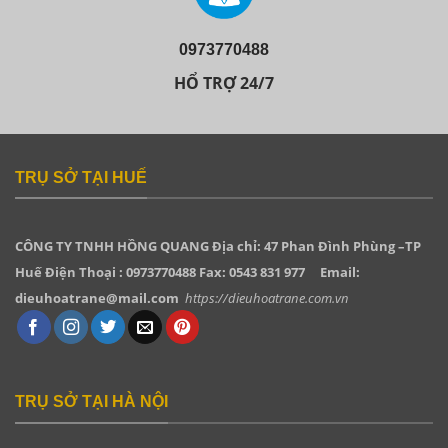
0973770488
HỔ TRỢ 24/7
TRỤ SỞ TẠI HUẾ
CÔNG TY TNHH HỒNG QUANG
Địa chỉ: 47 Phan Đình Phùng –TP
Huế Điện Thoại : 0973770488 Fax: 0543 831 977
Email:
dieuhoatrane@mail.com
https://dieuhoatrane.com.vn
TRỤ SỞ TẠI HÀ NỘI