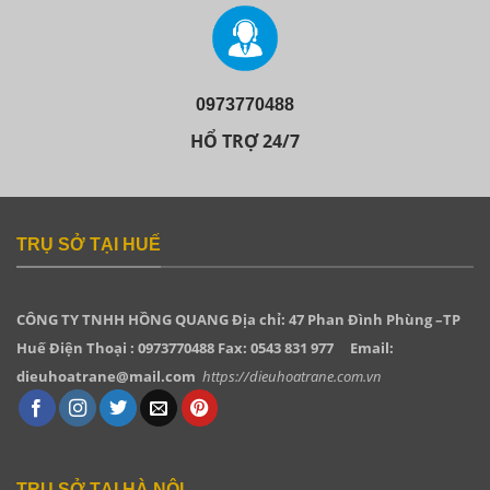
0973770488
HỔ TRỢ 24/7
TRỤ SỞ TẠI HUẾ
CÔNG TY TNHH HỒNG QUANG
Địa chỉ: 47 Phan Đình Phùng –TP
Huế Điện Thoại : 0973770488 Fax: 0543 831 977
Email:
dieuhoatrane@mail.com
https://dieuhoatrane.com.vn
TRỤ SỞ TẠI HÀ NỘI