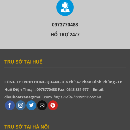
0973770488
HỔ TRỢ 24/7
TRỤ SỞ TẠI HUẾ
CÔNG TY TNHH HỒNG QUANG
Địa chỉ: 47 Phan Đình Phùng –TP
Huế Điện Thoại : 0973770488 Fax: 0543 831 977
Email:
dieuhoatrane@mail.com
https://dieuhoatrane.com.vn
TRỤ SỞ TẠI HÀ NỘI