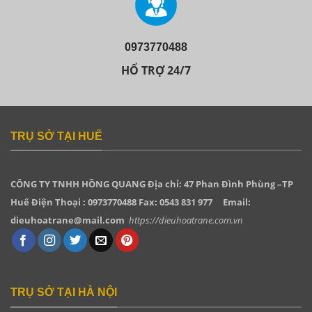
0973770488
HỔ TRỢ 24/7
TRỤ SỞ TẠI HUẾ
CÔNG TY TNHH HỒNG QUANG
Địa chỉ: 47 Phan Đình Phùng –TP
Huế Điện Thoại : 0973770488 Fax: 0543 831 977
Email:
dieuhoatrane@mail.com
https://dieuhoatrane.com.vn
TRỤ SỞ TẠI HÀ NỘI