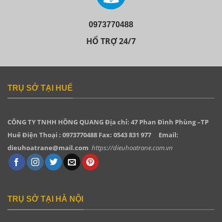
0973770488
HỔ TRỢ 24/7
TRỤ SỞ TẠI HUẾ
CÔNG TY TNHH HỒNG QUANG
Địa chỉ: 47 Phan Đình Phùng –TP
Huế Điện Thoại : 0973770488 Fax: 0543 831 977
Email:
dieuhoatrane@mail.com
https://dieuhoatrane.com.vn
TRỤ SỞ TẠI HÀ NỘI