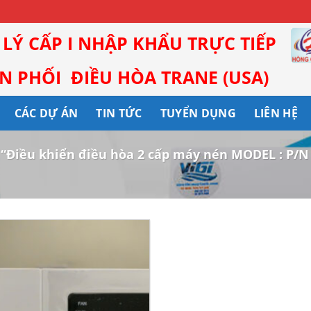
I LÝ CẤP I NHẬP KHẨU TRỰC TIẾP
 PHỐI ĐIỀU HÒA TRANE (USA)
CÁC DỰ ÁN
TIN TỨC
TUYỂN DỤNG
LIÊN HỆ
“Điều khiển điều hòa 2 cấp máy nén MODEL : P/N