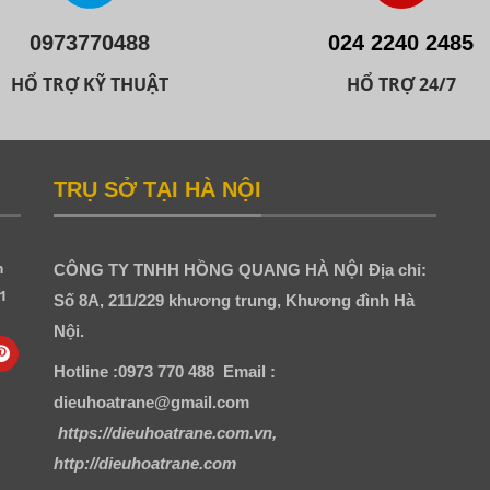
0973770488
024 2240 2485
HỔ TRỢ KỸ THUẬT
HỔ TRỢ 24/7
TRỤ SỞ TẠI HÀ NỘI
h
CÔNG TY TNHH HỒNG QUANG HÀ NỘI
Địa chỉ:
1
Số 8A, 211/229 khương trung, Khương đình Hà
Nội.
Hotline :0973 770 488
Email :
dieuhoatrane@gmail.com
https://dieuhoatrane.com.vn,
http://dieuhoatrane.com