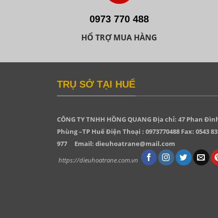
0973 770 488
HỔ TRỢ MUA HÀNG
TRỤ SỞ TẠI HUẾ
CÔNG TY TNHH HỒNG QUANG
Địa chỉ: 47 Phan Đìn
Phùng –TP Huế Điện Thoại : 0973770488 Fax: 0543 83
977
Email: dieuhoatrane@mail.com
https://dieuhoatrane.com.vn