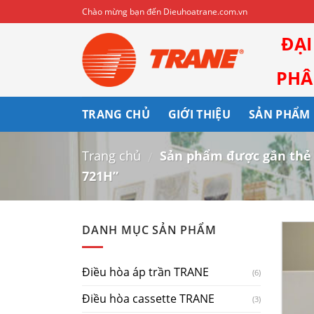
Skip
Chào mừng bạn đến Dieuhoatrane.com.vn
to
ĐẠ
content
PHÂN
TRANG CHỦ
GIỚI THIỆU
SẢN PHẨM
Trang chủ
Sản phẩm được gắn thẻ 
/
721H”
DANH MỤC SẢN PHẨM
Điều hòa áp trần TRANE
(6)
Điều hòa cassette TRANE
(3)