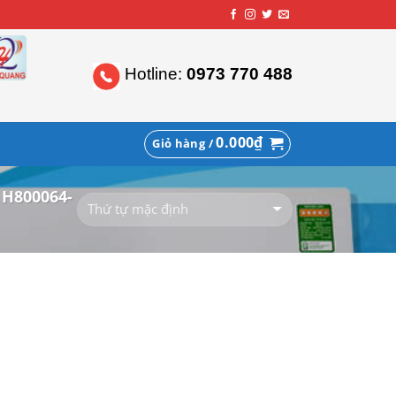
Hotline:
0973 770 488
0.000
₫
Giỏ hàng /
 H800064-